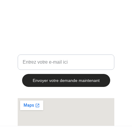
Contact
+ 33 7 51 98 51 83
administratif@vasypac.com
Votre adresse e-mail ici
Envoyer votre demande maintenant