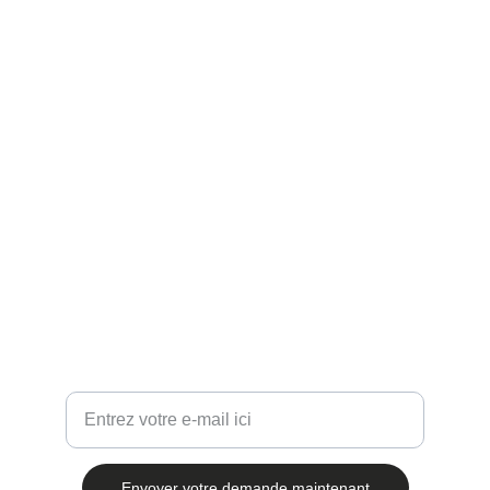
Contact
+ 33 7 51 98 51 83
administratif@vasypac.com
Votre adresse e-mail ici
Envoyer votre demande maintenant